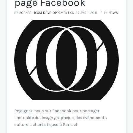
page Facebook
BY
AGENCE LICOM DÉVELOPPEMENT
ON 27 AVRIL 2016
IN
NEWS
Rejoignez-nous sur Facebook pour partager
l’actualité du design graphique, des événements
culturels et artistiques à Paris et